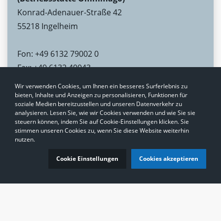
Konrad-Adenauer-Straße 42
55218 Ingelheim
Fon: +49 6132 79002 0
Fax: +49 6132 40043
tpm-ing-omnimago@transperfect.com
Wir verwenden Cookies, um Ihnen ein besseres Surferlebnis zu
bieten, Inhalte und Anzeigen zu personalisieren, Funktionen für
soziale Medien bereitzustellen und unseren Datenverkehr zu
analysieren. Lesen Sie, wie wir Cookies verwenden und wie Sie sie
steuern können, indem Sie auf Cookie-Einstellungen klicken. Sie
stimmen unseren Cookies zu, wenn Sie diese Website weiterhin
nutzen.
Cookie Einstellungen
Cookies akzeptieren
Routenplaner